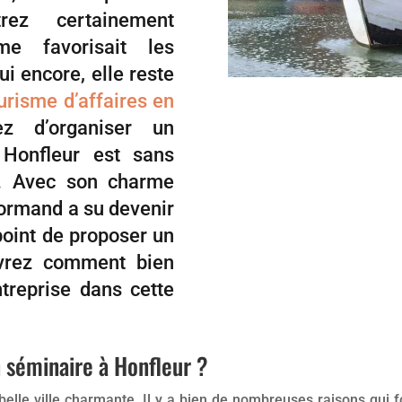
rez certainement
me favorisait les
i encore, elle reste
urisme d’affaires en
ez d’organiser un
 Honfleur est sans
n. Avec son charme
normand a su devenir
point de proposer un
uvrez comment bien
treprise dans cette
n séminaire à Honfleur ?
 belle ville charmante. Il y a bien de nombreuses raisons qui f