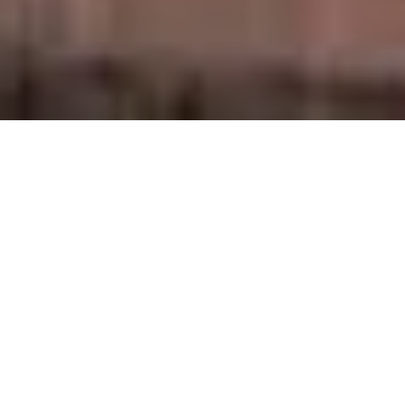
ORGANISEZ UN SÉMINAIRE
INOUBLIABLE À ROUEN AVEC
MY NORMANDY
Vous souhaitez organiser un
événement qui
fédère
toute votre équipe et
renforce leur
cohésion ?
Choisissez My Normandy et
organisez