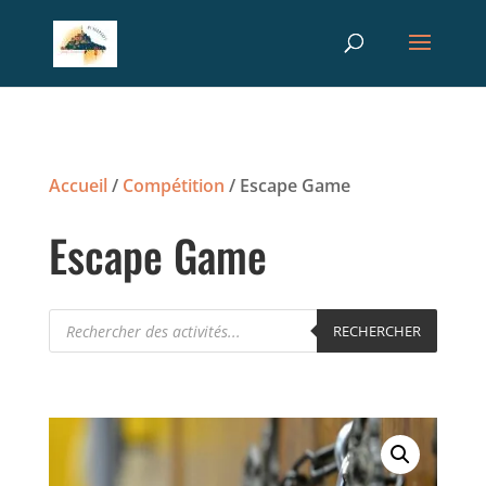
Recherche
RECHERCHER
de
produits
Accueil
/
Compétition
/ Escape Game
Escape Game
Recherche
RECHERCHER
de
produits