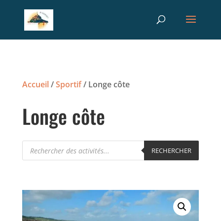
Recherche
RECHERCHER
de
produits
Accueil
/
Sportif
/ Longe côte
Longe côte
Recherche
RECHERCHER
de
produits