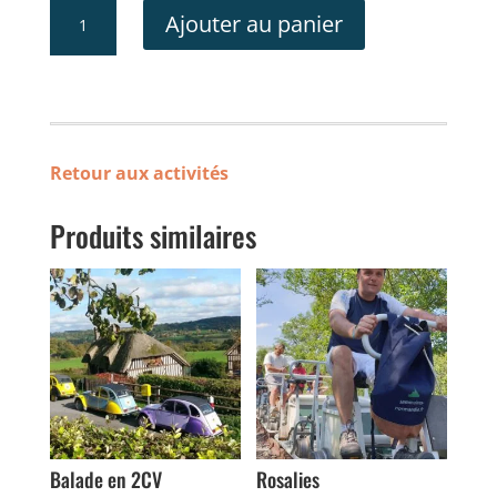
quantité
Ajouter au panier
de
Zoo
Retour aux activités
Produits similaires
Balade en 2CV
Rosalies