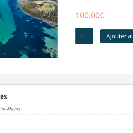
100.00
€
quantité
Ajouter a
de
Visite
des
Iles
Chausey
res
int-Michel