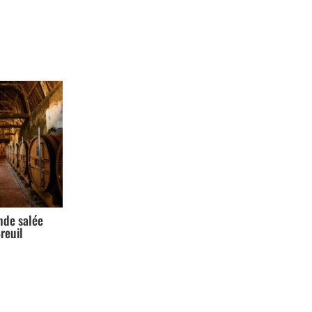
nde salée
reuil