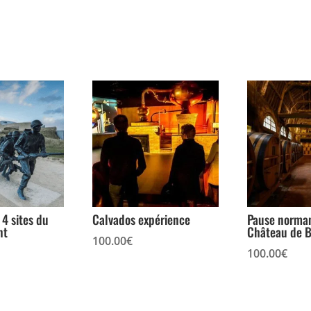
 4 sites du
Calvados expérience
Pause norma
nt
Château de B
100.00
€
100.00
€