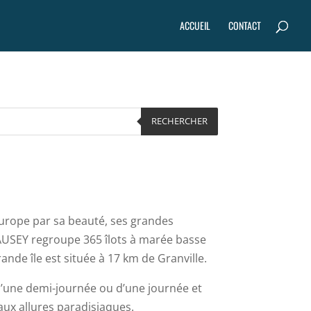
Recherche
RECHERCHER
de
ACCUEIL
CONTACT
produits
RECHERCHER
rope par sa beauté, ses grandes
AUSEY regroupe 365 îlots à marée basse
ande île est située à 17 km de Granville.
d’une demi-journée ou d’une journée et
aux allures paradisiaques.