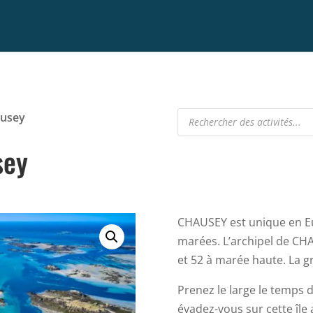
Recherche
ausey
de
produits
sey
CHAUSEY est unique en Eu
marées. L’archipel de CH
et 52 à marée haute. La gr
Prenez le large le temps 
évadez-vous sur cette île 