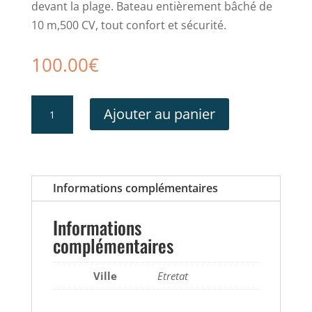
devant la plage. Bateau entièrement bâché de
10 m,500 CV, tout confort et sécurité.
100.00
€
quantité
Ajouter au panier
de
Sortie
en
mer
Informations complémentaires
à
Etretat
Informations
complémentaires
Ville
Etretat