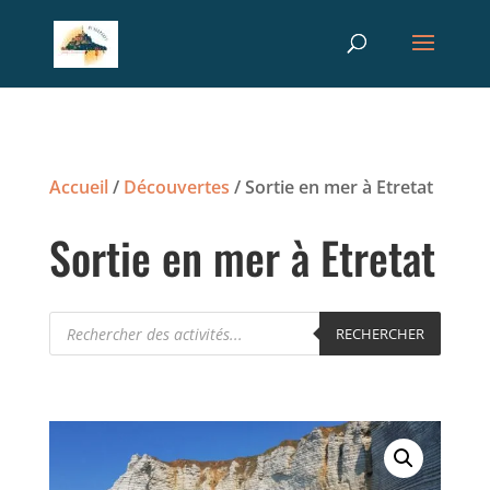
Recherche
RECHERCHER
de
produits
Accueil
/
Découvertes
/ Sortie en mer à Etretat
Sortie en mer à Etretat
Recherche
RECHERCHER
de
produits